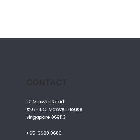
CONTACT
20 Maxwell Road
#07-18C, Maxwell House
Singapore 069113
+65-9698 0688