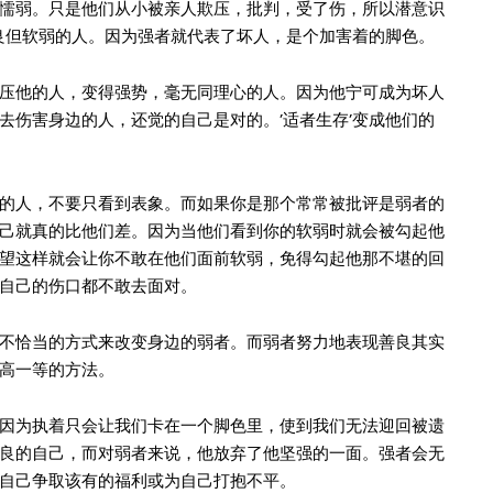
懦弱。只是他们从小被亲人欺压，批判，受了伤，所以潜意识
善良但软弱的人。因为强者就代表了坏人，是个加害着的脚色。
压他的人，变得强势，毫无同理心的人。因为他宁可成为坏人
去伤害身边的人，还觉的自己是对的。’适者生存’变成他们的
的人，不要只看到表象。而如果你是那个常常被批评是弱者的
己就真的比他们差。因为当他们看到你的软弱时就会被勾起他
望这样就会让你不敢在他们面前软弱，免得勾起他那不堪的回
自己的伤口都不敢去面对。
不恰当的方式来改变身边的弱者。而弱者努力地表现善良其实
高一等的方法。
因为执着只会让我们卡在一个脚色里，使到我们无法迎回被遗
良的自己，而对弱者来说，他放弃了他坚强的一面。强者会无
自己争取该有的福利或为自己打抱不平。