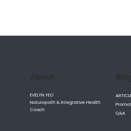
About
Blo
EVELYN YEO
ARTICL
Naturopath & Integrative Health
Promot
Coach
Q&A