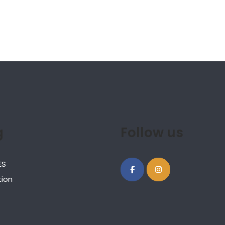
g
Follow us
ES
ion