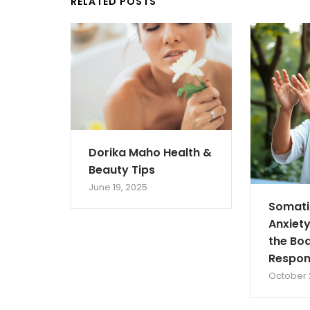
RELATED POSTS
Dorika Maho Health &
Beauty Tips
June 19, 2025
Somati
Anxiety
the Bod
Respon
October 