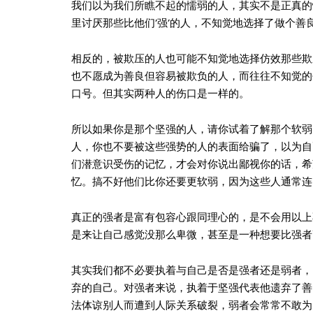
我们以为我们所瞧不起的懦弱的人，其实不是正真的
里讨厌那些比他们’强’的人，不知觉地选择了做个
相反的，被欺压的人也可能不知觉地选择仿效那些欺
也不愿成为善良但容易被欺负的人，而往往不知觉的
口号。但其实两种人的伤口是一样的。
所以如果你是那个坚强的人，请你试着了解那个软弱
人，你也不要被这些强势的人的表面给骗了，以为自
们潜意识受伤的记忆，才会对你说出鄙视你的话，希
忆。搞不好他们比你还要更软弱，因为这些人通常连
真正的强者是富有包容心跟同理心的，是不会用以上
是来让自己感觉没那么卑微，甚至是一种想要比强者
其实我们都不必要执着与自己是否是强者还是弱者，
弃的自己。对强者来说，执着于坚强代表他遗弃了善
法体谅别人而遭到人际关系破裂，弱者会常常不敢为